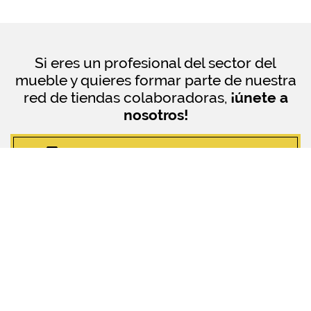
Si eres un profesional del sector del
mueble y quieres formar parte de nuestra
red de tiendas colaboradoras,
¡únete a
nosotros!
¿QUIERES SER TIENDA COLABORADORA?
© ArtMobel Especialistas en Muebles
| 2018 Todos los derechos
reservados.
Política de privacidad
Uso de Cookies