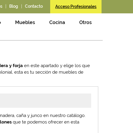
|
|
os
Blog
Contacto
Acceso Profesionales
o
Muebles
Cocina
Otros
era y forja
en este apartado y elige los que
olonial, esta es tu sección de muebles de
madera, caña y junco en nuestro catálogo.
illones
que te podemos ofrecer en esta