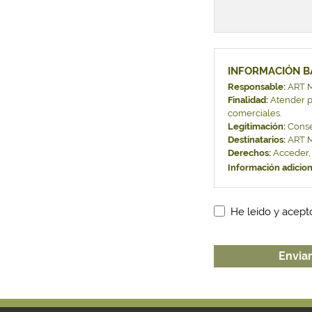
INFORMACIÓN B
Responsable:
ART 
Finalidad:
Atender pe
comerciales.
Legitimación:
Conse
Destinatarios:
ART 
Derechos:
Acceder, r
Información adicion
He leído y acept
Enviar