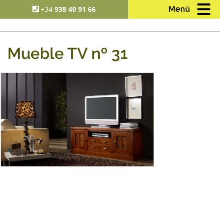
+34
938 40 91 66
Menú
Mueble TV nº 31