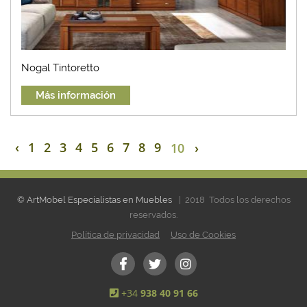
Nogal Tintoretto
Más información
‹
1
2
3
4
5
6
7
8
9
10
›
© ArtMobel Especialistas en Muebles
| 2018 Todos los derechos
reservados.
Política de privacidad
Uso de Cookies
+34
938 40 91 66